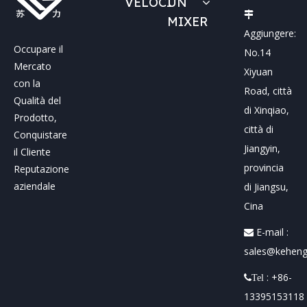
VELOCI
UN

MIXER
Aggiungere:
Occupare il
No.14
Mercato
Xiyuan
con la
Road, città
Qualità del
di Xinqiao,
Prodotto,
città di
Conquistare
Jiangyin,
il Cliente
provincia
Reputazione
aziendale
di Jiangsu,
Cina
E-mail :

sales@keheng
: +86-
Tel
13395153118