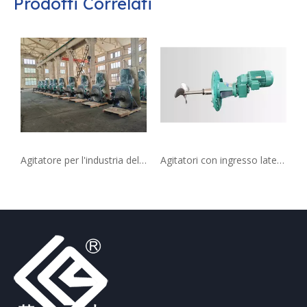
Prodotti Correlati
Agitatore per l'industria della raffinazione del miscelatore ad ingresso laterale per petrolio e gas
Agitatori con ingresso laterale montati su flangia per serbatoio di stoccaggio