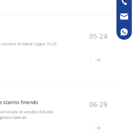
+86-13
sales@k
+86133
05-24
numero di stand: Cippe: 23-25 ​​
me stanno finendo
06-29
ersonale di vendita di livello
tatori laterali.