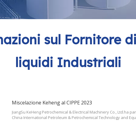
azioni sul Fornitore d
liquidi Industriali
Miscelazione Keheng al CIPPE 2023
JiangSu KeHeng Petrochemical & Electrical Machinery Co., Ltd.ha par
China International Petroleum & Petrochemical Technology and Equi
al 25 agosto.Abbiamo mostrato i nostri prodotti per agitatori industrial
petrolchimica,