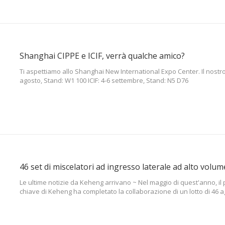
Shanghai CIPPE e ICIF, verrà qualche amico?
Ti aspettiamo allo Shanghai New International Expo Center. Il nostro 
agosto, Stand: W1 100 ICIF: 4-6 settembre, Stand: N5 D76
46 set di miscelatori ad ingresso laterale ad alto volu
Le ultime notizie da Keheng arrivano ~ Nel maggio di quest'anno, il p
chiave di Keheng ha completato la collaborazione di un lotto di 46 agi