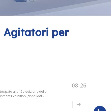
i Agitatori per
08-26
tecipato alla 15a edizione della
pment Exhibition (cippe) dal 23
i alla fiera.Nell’industria