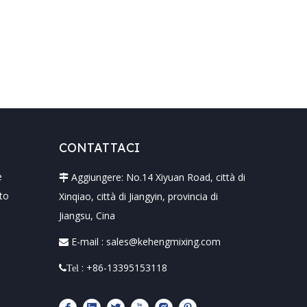
CONTATTACI
e
Aggiungere: No.14 Xiyuan Road, città di

lto
Xinqiao, città di Jiangyin, provincia di
Jiangsu, Cina
E-mail :
sales@kehengmixing.com

: +86-13395153118
Tel