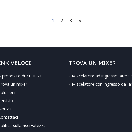
1
2
3
»
INK VELOCI
TROVA UN MIXER
A proposito di KEHENG
Miscelatore ad ingresso lateral
Trova un mixer
Miscelatore con ingresso dall'a
Soluzioni
Servizio
Notizia
Contattaci
olitica sulla riservatezza